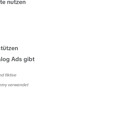
ite nutzen
stützen
log Ads gibt
d fiktive
demy verwendet