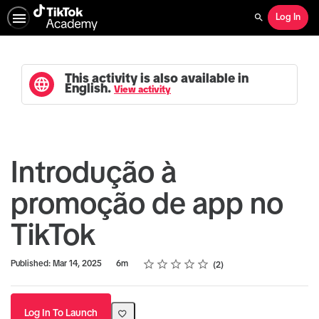
Log In
Search
This activity is also available in
English.
View activity
Introdução à
promoção de app no
TikTok
Rating
1 star
2 stars
3 stars
4 stars
5 stars
Duration
Average rating: 4.5
2 reviews
Published: Mar 14, 2025
6m
2
Log In To Launch