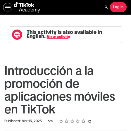
Log In
Search
This activity is also available in
English.
View activity
Introducción a la
promoción de
aplicaciones móviles
en TikTok
Rating
1 star
2 stars
3 stars
4 stars
5 stars
Duration
Average rating: 0
No reviews
Published: Mar 13, 2025
6m
0